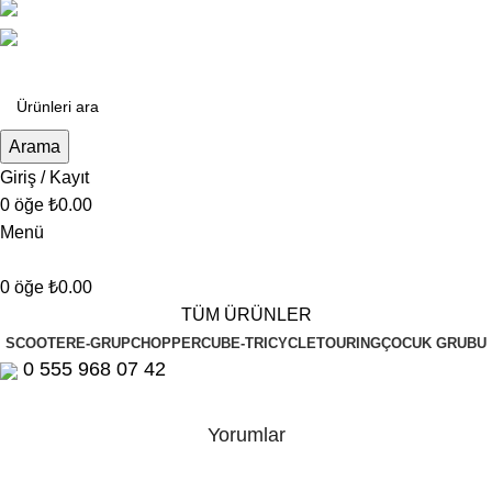
(0850) 000-00-
00
bilgi@w
ebbur.net
Arama
Giriş / Kayıt
0
öğe
₺
0.00
Menü
0
öğe
₺
0.00
TÜM ÜRÜNLER
SCOOTER
E-GRUP
CHOPPER
CUB
E-TRICYCLE
TOURING
ÇOCUK GRUBU
0 555 968 07 42
Yorumlar